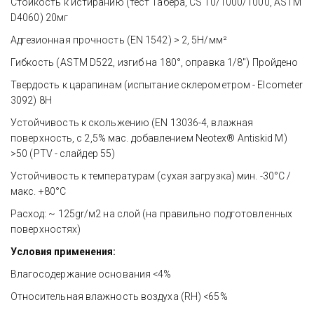
Стойкость к истиранию (тест Табера, CS 10/1000/1000, ASTM 
D4060) 20мг 
Адгезионная прочность (EN 1542) > 2, 5Н/мм² 
Гибкость (ASTM D522, изгиб на 180°, оправка 1/8'') Пройдено
Твердость к царапинам (испытание склерометром - Elcometer 
3092) 8Н 
Устойчивость к скольжению (EN 13036-4, влажная 
поверхность, с 2,5% мас. добавлением Neotex® Antiskid M) 
>50 (PTV - слайдер 55) 
Устойчивость к температурам (сухая загрузка) мин. -30°C / 
макс. +80°C 
Расход: ~ 125gr/м2 на слой (на правильно подготовленных 
поверхностях) 
Условия применения:
Влагосодержание основания <4% 
Относительная влажность воздуха (RH) <65% 