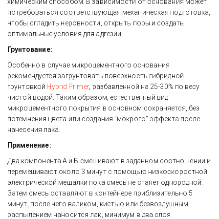
химическим способом. В зависимости от основания может 
потребоваться соответствующая механическая подготовка, 
чтобы сгладить неровности, открыть поры и создать 
оптимальные условия для адгезии. 
Грунтование:
Особенно в случае микроцементного основания 
рекомендуется загрунтовать поверхность гибридной 
грунтовкой 
Hybrid Primer
, разбавленной на 25-30% по весу 
чистой водой. Таким образом, естественный вид 
микроцементного покрытия в основном сохраняется, без 
потемнения цвета или создания "мокрого" эффекта после 
нанесения лака. 
Применение:
Два компонента А и Б смешивают в заданном соотношении и 
перемешивают около 3 минут с помощью низкоскоростной 
электрической мешалки пока смесь не станет однородной. 
Затем смесь оставляют в контейнере приблизительно 5 
минут, после чего валиком, кистью или безвоздушным 
распылением наносится лак, минимум в два слоя.