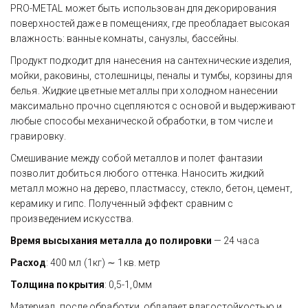
PRO-METAL может быть использован для декорирования 
поверхностей даже в помещениях, где преобладает высокая 
влажность: ванные комнаты, санузлы, бассейны.
Продукт подходит для нанесения на сантехнические изделия, 
мойки, раковины, столешницы, пеналы и тумбы, корзины для 
белья. Жидкие цветные металлы при холодном нанесении 
максимально прочно сцепляются с основой и выдерживают 
любые способы механической обработки, в том числе и 
гравировку.
Смешивание между собой металлов и полет фантазии 
позволит добиться любого оттенка. Наносить жидкий 
металл можно на дерево, пластмассу, стекло, бетон, цемент, 
керамику и гипс. Полученный эффект сравним с 
произведением искусства.
Время высыхания металла до полировки
 — 24 часа
Расход
: 400 мл (1кг) ∼ 1кв. метр
Тол­щи­на пок­ры­тия
: 0,5-1,0мм
Материал, после обработки, обладает влагостойкостью и 